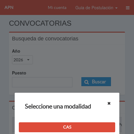
Guia de Postulación
APN
Mi cuenta
CONVOCATORIAS
Busqueda de convocatorias
Año
2026
Puesto
Buscar
Seleccione una modalidad
Convocatorias
Proceso
Puesto
CAS