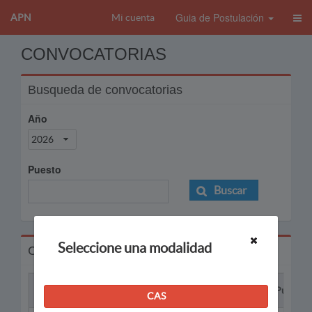
Guia de Postulación
APN
Mi cuenta
CONVOCATORIAS
Busqueda de convocatorias
Año
2026
Puesto
Buscar
Seleccione una modalidad
Convocatorias
Proceso
Puesto
CAS