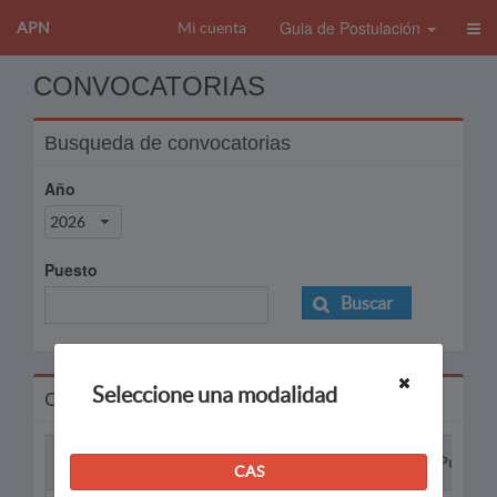
Guia de Postulación
APN
Mi cuenta
CONVOCATORIAS
Busqueda de convocatorias
Año
2026
Puesto
Buscar
Seleccione una modalidad
Convocatorias
Proceso
Puesto
CAS