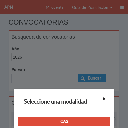
Guia de Postulación
APN
Mi cuenta
CONVOCATORIAS
Busqueda de convocatorias
Año
2026
Puesto
Buscar
Seleccione una modalidad
Convocatorias
Proceso
Puesto
CAS