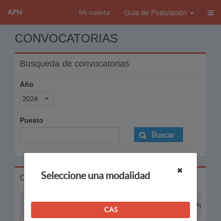
Guia de Postulación
APN
Mi cuenta
CONVOCATORIAS
Busqueda de convocatorias
Año
2026
Puesto
Buscar
Seleccione una modalidad
Convocatorias
Proceso
Puesto
CAS