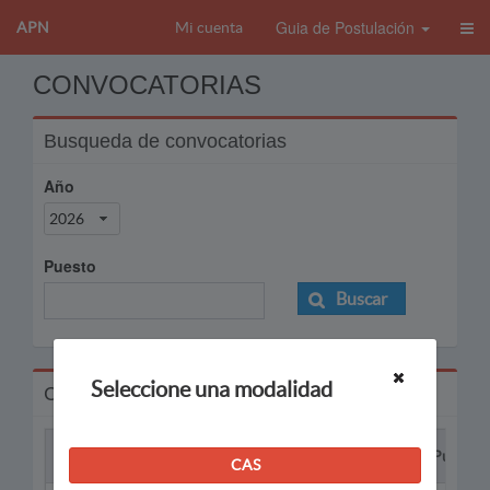
Guia de Postulación
APN
Mi cuenta
CONVOCATORIAS
Busqueda de convocatorias
Año
2026
Puesto
Buscar
Seleccione una modalidad
Convocatorias
Proceso
Puesto
CAS