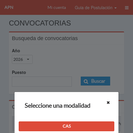
Guia de Postulación
APN
Mi cuenta
CONVOCATORIAS
Busqueda de convocatorias
Año
2026
Puesto
Buscar
Seleccione una modalidad
Convocatorias
Proceso
Puesto
CAS