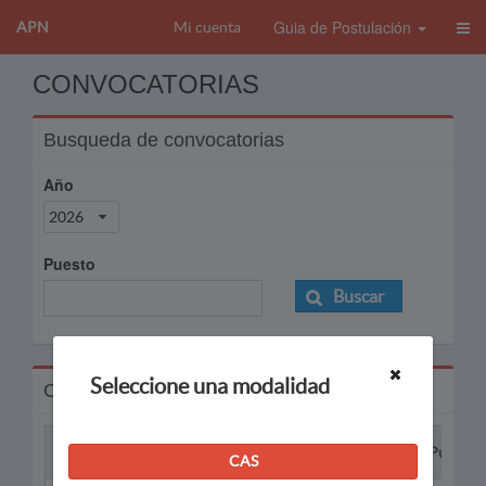
Guia de Postulación
APN
Mi cuenta
CONVOCATORIAS
Busqueda de convocatorias
Año
2026
Puesto
Buscar
Seleccione una modalidad
Convocatorias
Proceso
Puesto
CAS