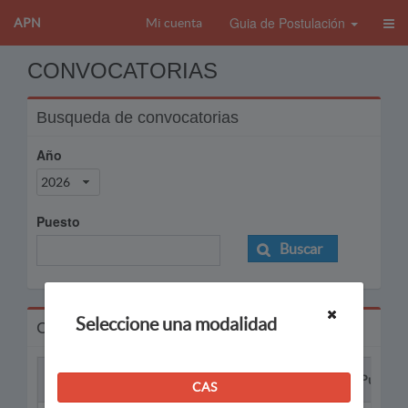
Guia de Postulación
APN
Mi cuenta
CONVOCATORIAS
Busqueda de convocatorias
Año
2026
Puesto
Buscar
Seleccione una modalidad
Convocatorias
Proceso
Puesto
CAS