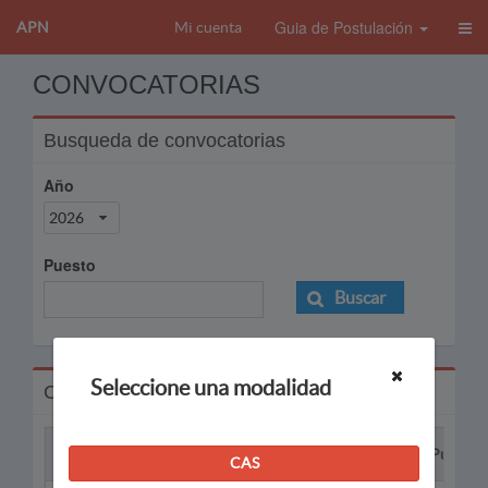
Guia de Postulación
APN
Mi cuenta
CONVOCATORIAS
Busqueda de convocatorias
Año
2026
Puesto
Buscar
Seleccione una modalidad
Convocatorias
Proceso
Puesto
CAS