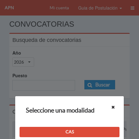
Guia de Postulación
APN
Mi cuenta
CONVOCATORIAS
Busqueda de convocatorias
Año
2026
Puesto
Buscar
Seleccione una modalidad
Convocatorias
Proceso
Puesto
CAS