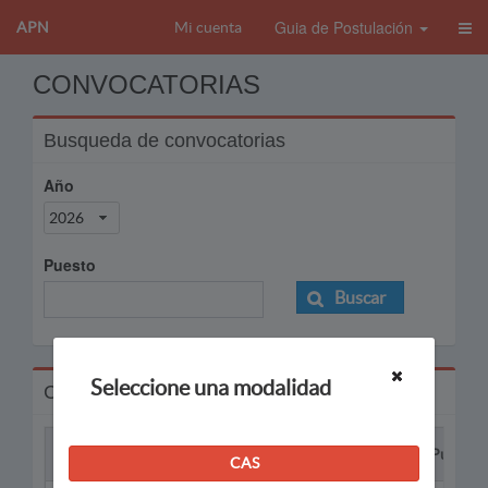
Guia de Postulación
APN
Mi cuenta
CONVOCATORIAS
Busqueda de convocatorias
Año
2026
Puesto
Buscar
Seleccione una modalidad
Convocatorias
Proceso
Puesto
CAS