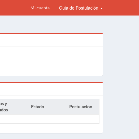
Guia de Postulación
Mi cuenta
os y
Estado
Postulacion
ados