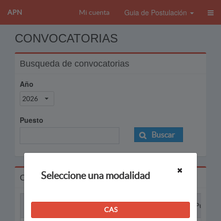
Guia de Postulación
APN
Mi cuenta
CONVOCATORIAS
Busqueda de convocatorias
Año
2026
Puesto
Buscar
Seleccione una modalidad
Convocatorias
Proceso
Puesto
CAS