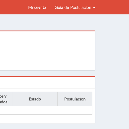
Guia de Postulación
Mi cuenta
os y
Estado
Postulacion
ados