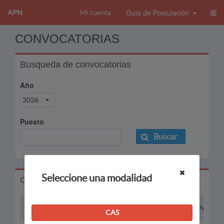
Guia de Postulación
APN
Mi cuenta
CONVOCATORIAS
Busqueda de convocatorias
Año
2026
Puesto
Buscar
Seleccione una modalidad
Convocatorias
Proceso
Puesto
CAS