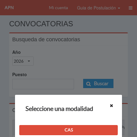
Guia de Postulación
APN
Mi cuenta
CONVOCATORIAS
Busqueda de convocatorias
Año
2026
Puesto
Buscar
Seleccione una modalidad
Convocatorias
Proceso
Puesto
CAS