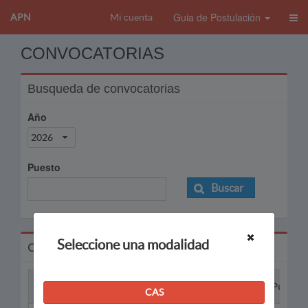
Guia de Postulación
APN
Mi cuenta
CONVOCATORIAS
Busqueda de convocatorias
Año
2026
Puesto
Buscar
Seleccione una modalidad
Convocatorias
Proceso
Puesto
CAS