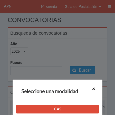
Guia de Postulación
APN
Mi cuenta
CONVOCATORIAS
Busqueda de convocatorias
Año
2026
Puesto
Buscar
Seleccione una modalidad
Convocatorias
Proceso
Puesto
CAS