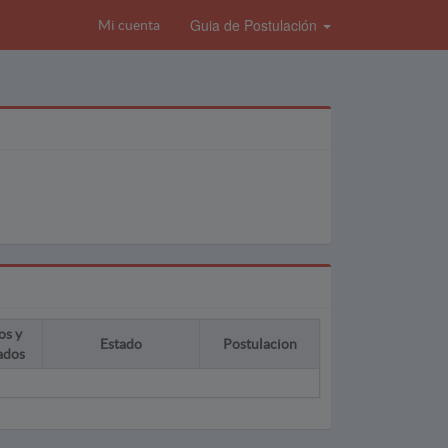
Guia de Postulación
Mi cuenta
os y
Estado
Postulacion
ados