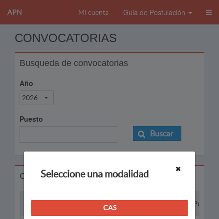
Guia de Postulación
APN
Mi cuenta
CONVOCATORIAS
Busqueda de convocatorias
Año
2026
Puesto
Buscar
Seleccione una modalidad
Convocatorias
Proceso
Puesto
CAS