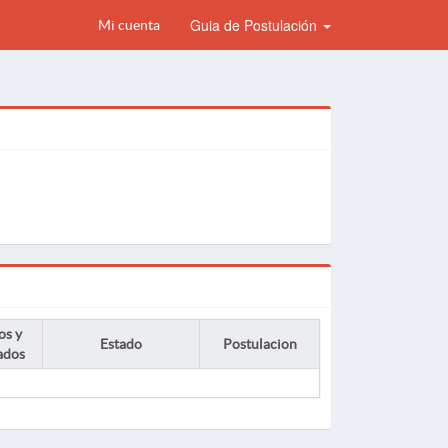
Guia de Postulación
Mi cuenta
os y
Estado
Postulacion
ados