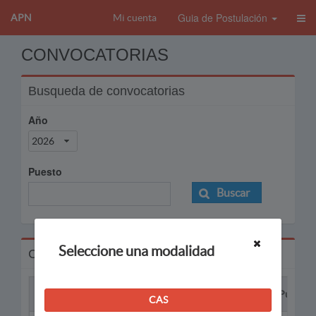
Guia de Postulación
APN
Mi cuenta
CONVOCATORIAS
Busqueda de convocatorias
Año
2026
Puesto
Buscar
Seleccione una modalidad
Convocatorias
Proceso
Puesto
CAS