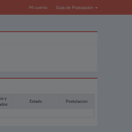
Guia de Postulación
Mi cuenta
os y
Estado
Postulacion
ados