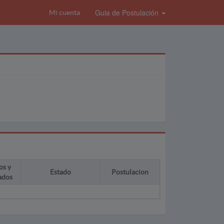
Guia de Postulación
Mi cuenta
os y
Estado
Postulacion
ados