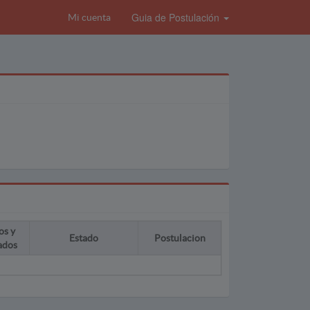
Guia de Postulación
Mi cuenta
os y
Estado
Postulacion
ados