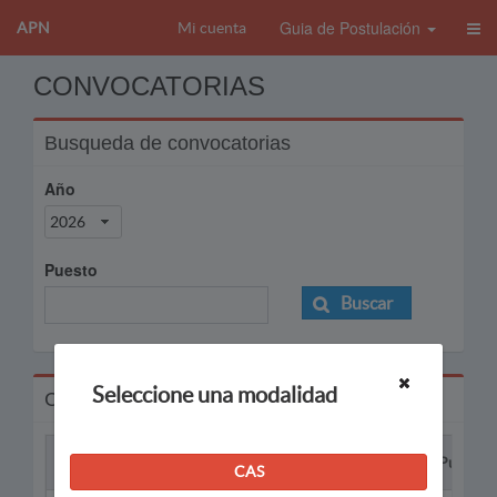
Guia de Postulación
APN
Mi cuenta
CONVOCATORIAS
Busqueda de convocatorias
Año
2026
Puesto
Buscar
Seleccione una modalidad
Convocatorias
Proceso
Puesto
CAS