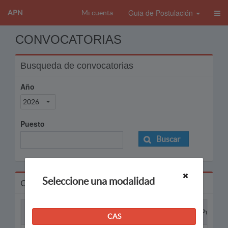
Guia de Postulación
APN
Mi cuenta
CONVOCATORIAS
Busqueda de convocatorias
Año
2026
Puesto
Buscar
Seleccione una modalidad
Convocatorias
Proceso
Puesto
CAS