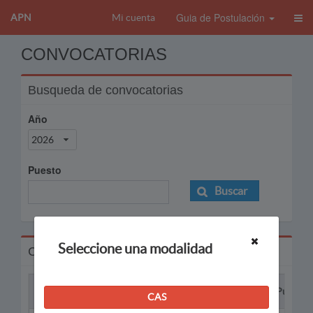
Guia de Postulación
APN
Mi cuenta
CONVOCATORIAS
Busqueda de convocatorias
Año
2026
Puesto
Buscar
Seleccione una modalidad
Convocatorias
Proceso
Puesto
CAS