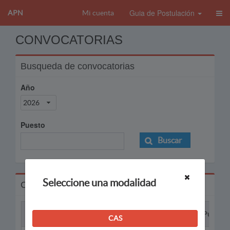
Guia de Postulación
APN
Mi cuenta
CONVOCATORIAS
Busqueda de convocatorias
Año
2026
Puesto
Buscar
Seleccione una modalidad
Convocatorias
Proceso
Puesto
CAS