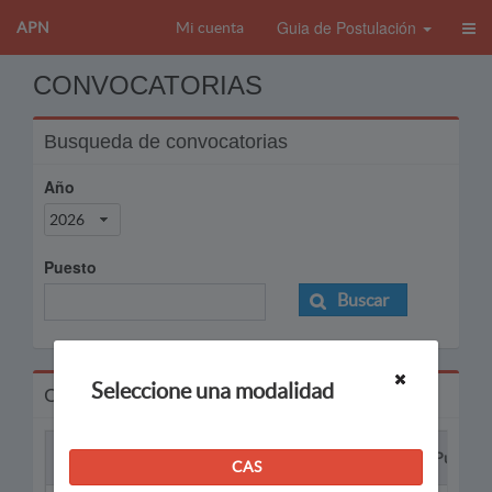
Guia de Postulación
APN
Mi cuenta
CONVOCATORIAS
Busqueda de convocatorias
Año
2026
Puesto
Buscar
Seleccione una modalidad
Convocatorias
Proceso
Puesto
CAS