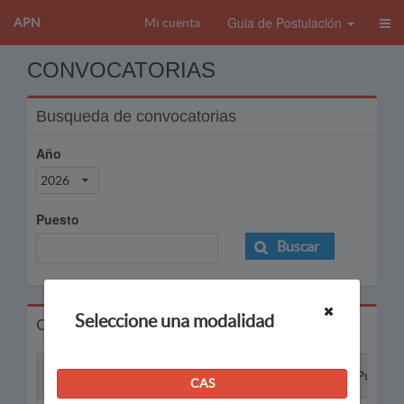
Guia de Postulación
APN
Mi cuenta
CONVOCATORIAS
Busqueda de convocatorias
Año
2026
Puesto
Buscar
Seleccione una modalidad
Convocatorias
Proceso
Puesto
CAS