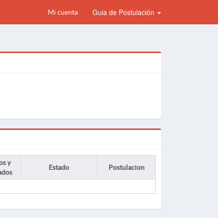
Guia de Postulación
Mi cuenta
os y
Estado
Postulacion
ados