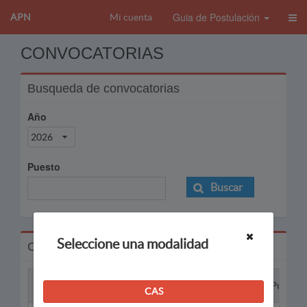
Guia de Postulación
APN
Mi cuenta
CONVOCATORIAS
Busqueda de convocatorias
Año
2026
Puesto
Buscar
Seleccione una modalidad
Convocatorias
Proceso
Puesto
CAS