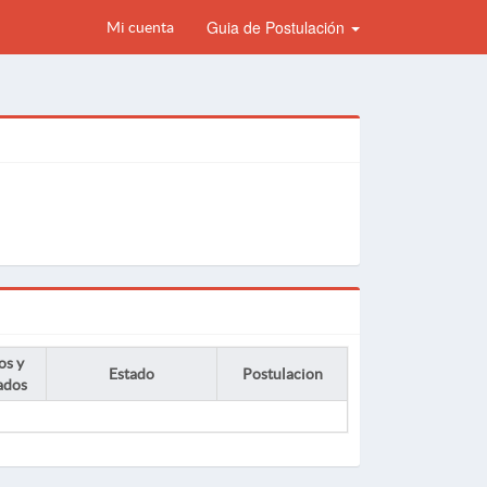
Guia de Postulación
Mi cuenta
os y
Estado
Postulacion
ados