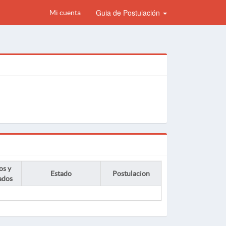
Guia de Postulación
Mi cuenta
os y
Estado
Postulacion
ados