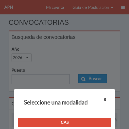
Guia de Postulación
APN
Mi cuenta
CONVOCATORIAS
Busqueda de convocatorias
Año
2026
Puesto
Buscar
Seleccione una modalidad
Convocatorias
Proceso
Puesto
CAS