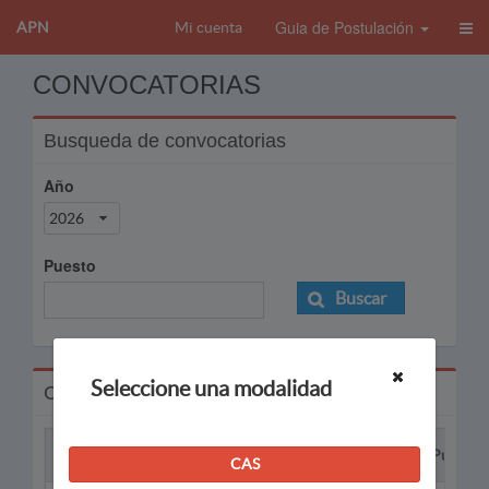
Guia de Postulación
APN
Mi cuenta
CONVOCATORIAS
Busqueda de convocatorias
Año
2026
Puesto
Buscar
Seleccione una modalidad
Convocatorias
Proceso
Puesto
CAS