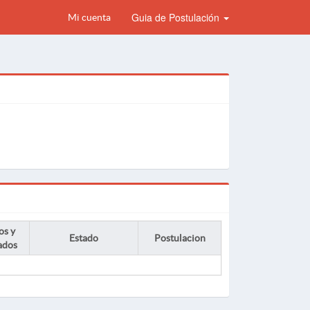
Guia de Postulación
Mi cuenta
os y
Estado
Postulacion
ados