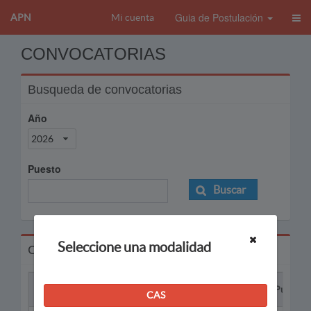
Guia de Postulación
APN
Mi cuenta
CONVOCATORIAS
Busqueda de convocatorias
Año
2026
Puesto
Buscar
Seleccione una modalidad
Convocatorias
Proceso
Puesto
CAS