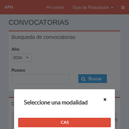
Guia de Postulación
APN
Mi cuenta
CONVOCATORIAS
Busqueda de convocatorias
Año
2026
Puesto
Buscar
Seleccione una modalidad
Convocatorias
Proceso
Puesto
CAS