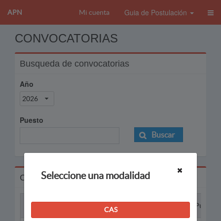
Guia de Postulación
APN
Mi cuenta
CONVOCATORIAS
Busqueda de convocatorias
Año
2026
Puesto
Buscar
Seleccione una modalidad
Convocatorias
Proceso
Puesto
CAS