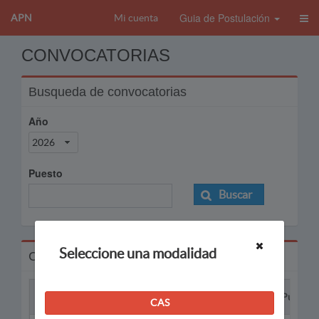
Guia de Postulación
APN
Mi cuenta
CONVOCATORIAS
Busqueda de convocatorias
Año
2026
Puesto
Buscar
Seleccione una modalidad
Convocatorias
Proceso
Puesto
CAS