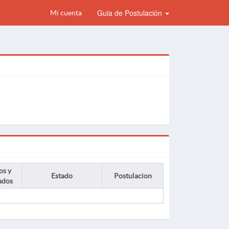
Guia de Postulación
Mi cuenta
os y
Estado
Postulacion
ados