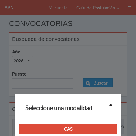
Guia de Postulación
APN
Mi cuenta
CONVOCATORIAS
Busqueda de convocatorias
Año
2026
Puesto
Buscar
Seleccione una modalidad
Convocatorias
Proceso
Puesto
CAS