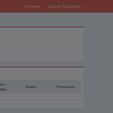
Guia de Postulación
Mi cuenta
os y
Estado
Postulacion
ados