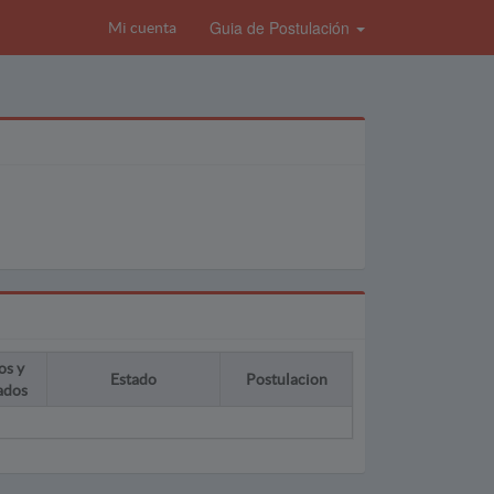
Guia de Postulación
Mi cuenta
os y
Estado
Postulacion
ados