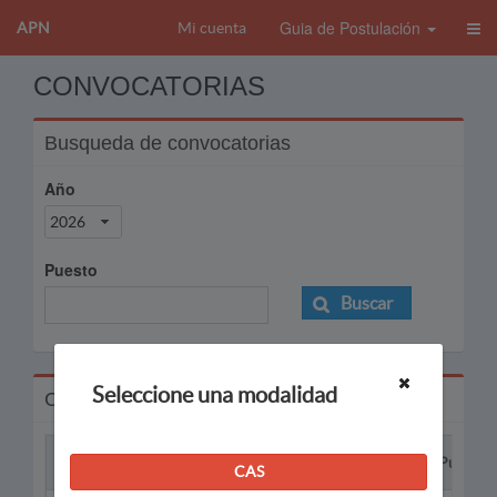
Guia de Postulación
APN
Mi cuenta
CONVOCATORIAS
Busqueda de convocatorias
Año
2026
Puesto
Buscar
Seleccione una modalidad
Convocatorias
Proceso
Puesto
CAS