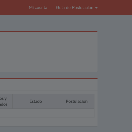
Guia de Postulación
Mi cuenta
os y
Estado
Postulacion
ados