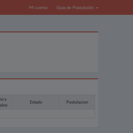
Guia de Postulación
Mi cuenta
os y
Estado
Postulacion
ados